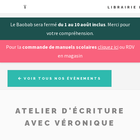
LIBRAIRIE
Le Baobab sera fermé
du 1 au 10 août inclus
. Merci pour
votre compréhension.
Pour la
commande de manuels scolaires
cliquez ici
ou RDV
en magasin
VOIR TOUS NOS ÉVÈNEMENTS
ATELIER D'ÉCRITURE
AVEC VÉRONIQUE