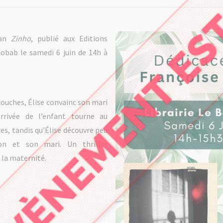
ÉVÈNEMENT ES
man
Zinho
, publié aux Editions
obab le samedi 6 juin de 14h à
ouches, Élise convainc son mari
arrivée de l’enfant tourne au
es, tandis qu’Élise découvre peu
on et son mari. Un thriller
t la maternité.