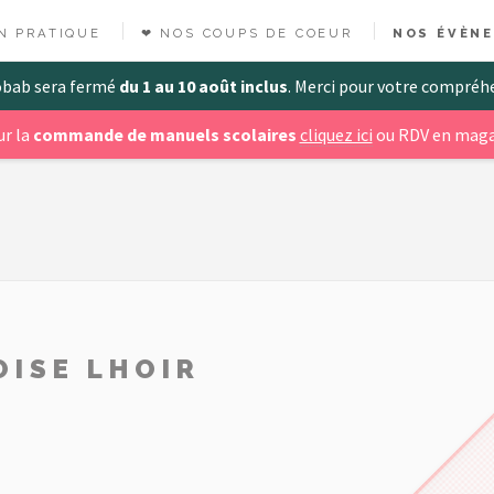
N PRATIQUE
❤ NOS COUPS DE COEUR
NOS ÉVÈN
obab sera fermé
du 1 au 10 août inclus
. Merci pour votre compréh
r la
commande de manuels scolaires
cliquez ici
ou RDV en maga
OISE LHOIR